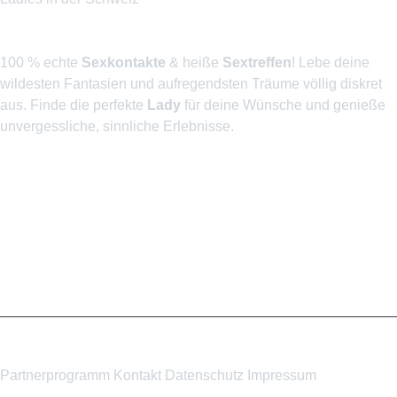
Kostenlos & Diskret
100 % echte
Sexkontakte
& heiße
Sextreffen
! Lebe deine
wildesten Fantasien und aufregendsten Träume völlig diskret
aus. Finde die perfekte
Lady
für deine Wünsche und genieße
unvergessliche, sinnliche Erlebnisse.
Wir sind geprüft und sicher
Partnerprogramm
Kontakt
Datenschutz
Impressum