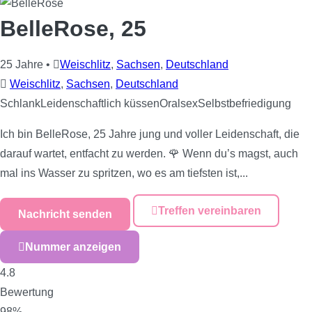
BelleRose
, 25
25 Jahre
•
Weischlitz
,
Sachsen
,
Deutschland
Weischlitz
,
Sachsen
,
Deutschland
Schlank
Leidenschaftlich küssen
Oralsex
Selbstbefriedigung
Ich bin BelleRose, 25 Jahre jung und voller Leidenschaft, die
darauf wartet, entfacht zu werden. 🌹 Wenn du’s magst, auch
mal ins Wasser zu spritzen, wo es am tiefsten ist,...
Treffen vereinbaren
Nachricht senden
Nummer anzeigen
4.8
Bewertung
98%