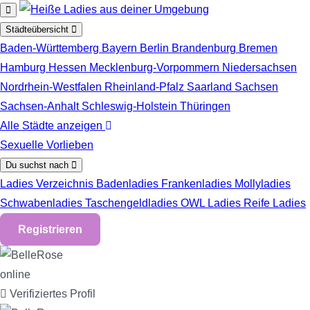
Zum Hauptinhalt springen
Städteübersicht
Baden-Württemberg
Bayern
Berlin
Brandenburg
Bremen
Hamburg
Hessen
Mecklenburg-Vorpommern
Niedersachsen
Nordrhein-Westfalen
Rheinland-Pfalz
Saarland
Sachsen
Sachsen-Anhalt
Schleswig-Holstein
Thüringen
Alle Städte anzeigen
Sexuelle Vorlieben
Du suchst nach
Ladies Verzeichnis
Badenladies
Frankenladies
Mollyladies
Schwabenladies
Taschengeldladies
OWL Ladies
Reife Ladies
Registrieren
online
Verifiziertes Profil