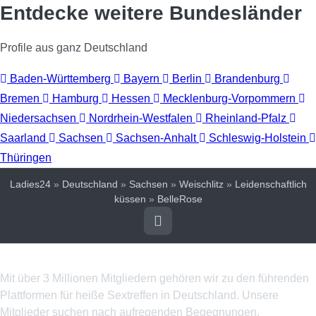
Entdecke weitere Bundesländer
Profile aus ganz Deutschland
Baden-Württemberg
Bayern
Berlin
Brandenburg
Bremen
Hamburg
Hessen
Mecklenburg-Vorpommern
Niedersachsen
Nordrhein-Westfalen
Rheinland-Pfalz
Saarland
Sachsen
Sachsen-Anhalt
Schleswig-Holstein
Thüringen
Ladies24
»
Deutschland
»
Sachsen
»
Weischlitz
»
Leidenschaftlich
küssen
»
BelleRose
Über uns
Mit über 3 Millionen Mitgliedern gehören wir zu den führenden
Plattformen für heiße Sextreffen in Deutschland. Unsere
Mitglieder suchen nach aufregenden Begegnungen,