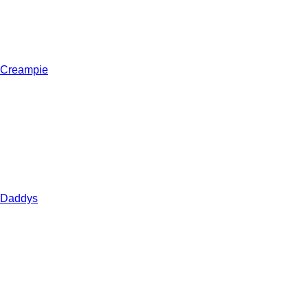
Creampie
Daddys