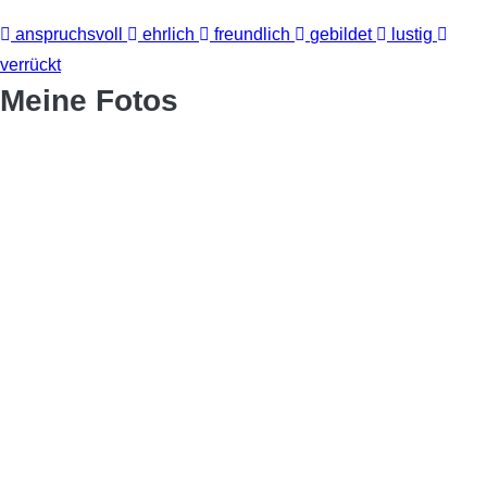
anspruchsvoll
ehrlich
freundlich
gebildet
lustig
verrückt
Meine Fotos