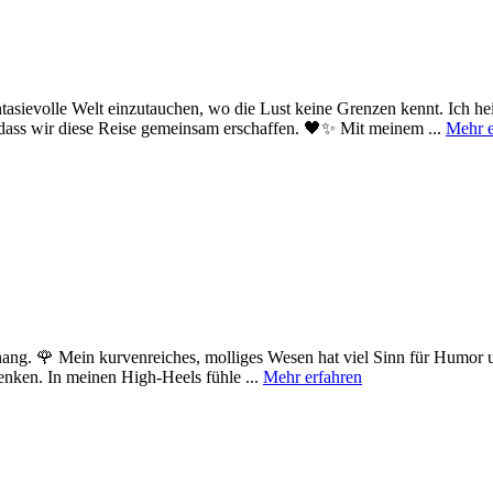
ntasievolle Welt einzutauchen, wo die Lust keine Grenzen kennt. Ich he
, dass wir diese Reise gemeinsam erschaffen. 🖤✨ Mit meinem ...
Mehr e
ng. 🌹 Mein kurvenreiches, molliges Wesen hat viel Sinn für Humor u
enken. In meinen High-Heels fühle ...
Mehr erfahren