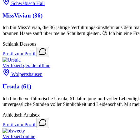
Schwäbisch Hall
MissVivian
(36)
Ich bin MissVivian, die 36-jährige Verführungskünstlerin aus dem m
braunen Haare sanft über meine Schultern gleiten. 😉 Ich bin eine Fra
Schlank
Dessous
Profil
zum Profil
Verifiziert
gerade offline
Wolpertshausen
Ursula
(61)
Ich bin die verführerische Ursula, 61 Jahre jung und voller Lebendig
unvergessliche Stunden voller Sinnlichkeit und Leidenschaft. Mit mei
Athletisch
Analsex
Profil
zum Profil
Verifiziert
online