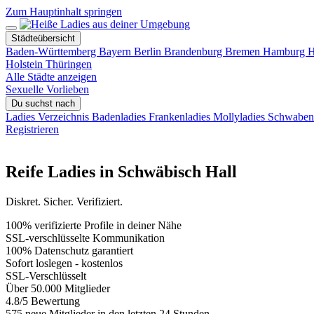
Zum Hauptinhalt springen
Städteübersicht
Baden-Württemberg
Bayern
Berlin
Brandenburg
Bremen
Hamburg
H
Holstein
Thüringen
Alle Städte anzeigen
Sexuelle Vorlieben
Du suchst nach
Ladies Verzeichnis
Badenladies
Frankenladies
Mollyladies
Schwabenl
Registrieren
Reife Ladies in Schwäbisch Hall
Diskret. Sicher. Verifiziert.
100% verifizierte Profile in deiner Nähe
SSL-verschlüsselte Kommunikation
100% Datenschutz garantiert
Sofort loslegen - kostenlos
SSL-Verschlüsselt
Über 50.000 Mitglieder
4.8/5 Bewertung
575 neue Mitglieder in den letzten 24 Stunden