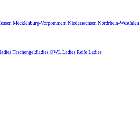
essen
Mecklenburg-Vorpommern
Niedersachsen
Nordrhein-Westfale
adies
Taschengeldladies
OWL Ladies
Reife Ladies