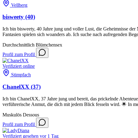
Vellberg
bisweety
(40)
Ich bin bisweety, 40 Jahre jung und voller Lust, die Geheimnisse de
Fantasien spielen sich woanders ab. Ich suche nach aufregenden Bege
Durchschnittlich
Blümchensex
Profil
zum Profil
Verifiziert
online
Stimpfach
ChanelXX
(37)
Ich bin ChanelXX, 37 Jahre jung und bereit, das prickelnde Abenteuer
verführerische Anmut, die dich mit jedem Blick fesseln wird. 🌟 In m
Muskulös
Dessous
Profil
zum Profil
Verifiziert
gesehen vor 1 Tag