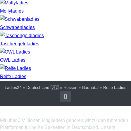
Mollyladies
Schwabenladies
Taschengeldladies
OWL Ladies
Reife Ladies
Ladies24
»
Deutschland 🇩🇪
»
Hessen
»
Baunatal
»
Reife Ladies
Über uns
Mit über 3 Millionen Mitgliedern gehören wir zu den führenden
Plattformen für heiße Sextreffen in Deutschland. Unsere