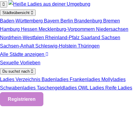
Zum Hauptinhalt springen
Städteübersicht
Baden-Württemberg
Bayern
Berlin
Brandenburg
Bremen
Hamburg
Hessen
Mecklenburg-Vorpommern
Niedersachsen
Nordrhein-Westfalen
Rheinland-Pfalz
Saarland
Sachsen
Sachsen-Anhalt
Schleswig-Holstein
Thüringen
Alle Städte anzeigen
Sexuelle Vorlieben
Du suchst nach
Ladies Verzeichnis
Badenladies
Frankenladies
Mollyladies
Schwabenladies
Taschengeldladies
OWL Ladies
Reife Ladies
Registrieren
Reife Ladies in Baunatal