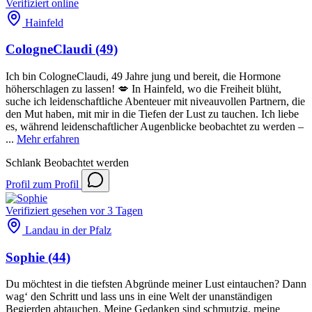
Verifiziert
online
Hainfeld
CologneClaudi
(49)
Ich bin CologneClaudi, 49 Jahre jung und bereit, die Hormone
höherschlagen zu lassen! 💋 In Hainfeld, wo die Freiheit blüht,
suche ich leidenschaftliche Abenteuer mit niveauvollen Partnern, die
den Mut haben, mit mir in die Tiefen der Lust zu tauchen. Ich liebe
es, während leidenschaftlicher Augenblicke beobachtet zu werden –
...
Mehr erfahren
Schlank
Beobachtet werden
Profil
zum Profil
Verifiziert
gesehen vor 3 Tagen
Landau in der Pfalz
Sophie
(44)
Du möchtest in die tiefsten Abgründe meiner Lust eintauchen? Dann
wag‘ den Schritt und lass uns in eine Welt der unanständigen
Begierden abtauchen. Meine Gedanken sind schmutzig, meine