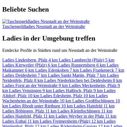
Beliebte Suchen
Taschengeldladies Neustadt an der Weinstraße
Ladies in der Umgebung treffen
Entdecke Profile in Städten rund um Neustadt an der Weinstraße
Ladies Lindenberg, Pfalz
4 km
Ladies Lambrecht (Pfalz)
5 km
Ladies Kirrweiler (Pfalz)
6 km
Ladies Ruppertsberg
6 km
Ladies
Maikammer
6 km
Ladies Edenkoben
7 km
Ladies Frankeneck
7 km
Ladies Deidesheim
7 km
Ladies Sankt Martin, Pfalz
7 km
Ladies
Neidenfels, Pfalz
8 km
Ladies Niederkirchen bei Deidesheim
8 km
Ladies Forst an der Weinstraße
9 km
Ladies Meckenheim, Pfalz
9
km
Ladies Venningen
9 km
Ladies Haßloch, Pfalz
9 km
Ladies
Altdorf, Pfalz
10 km
Ladies Edesheim, Pfalz
10 km
Ladies
Wachenheim an der Weinstraße
10 km
Ladies Großfischlingen
10
km
Ladies Rhodt unter Rietburg
10 km
Ladies Hainfeld
11 km
Ladies Böbingen, Pfalz
11 km
Ladies Kleinfischlingen
11 km
Ladies Hainfeld, Pfalz
11 km
Ladies Weyher in der Pfalz
11 km
Ladies Esthal
11 km
Ladies Freimersheim (Pfalz)
12 km
Ladies
Weidenthal, Pfalz
12 km
Ladies Rödersheim-Gronau
12 km
Ladies