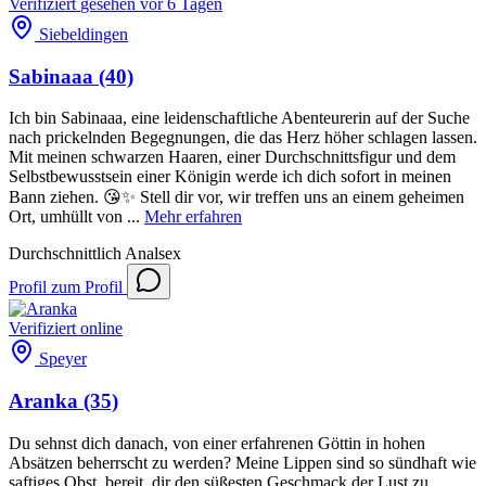
Verifiziert
gesehen vor 6 Tagen
Siebeldingen
Sabinaaa
(40)
Ich bin Sabinaaa, eine leidenschaftliche Abenteurerin auf der Suche
nach prickelnden Begegnungen, die das Herz höher schlagen lassen.
Mit meinen schwarzen Haaren, einer Durchschnittsfigur und dem
Selbstbewusstsein einer Königin werde ich dich sofort in meinen
Bann ziehen. 😘✨ Stell dir vor, wir treffen uns an einem geheimen
Ort, umhüllt von ...
Mehr erfahren
Durchschnittlich
Analsex
Profil
zum Profil
Verifiziert
online
Speyer
Aranka
(35)
Du sehnst dich danach, von einer erfahrenen Göttin in hohen
Absätzen beherrscht zu werden? Meine Lippen sind so sündhaft wie
saftiges Obst, bereit, dir den süßesten Geschmack der Lust zu