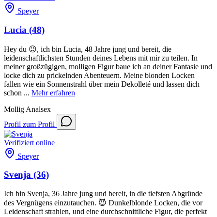
Speyer
Lucia
(48)
Hey du 😉, ich bin Lucia, 48 Jahre jung und bereit, die
leidenschaftlichsten Stunden deines Lebens mit mir zu teilen. In
meiner großzügigen, molligen Figur baue ich an deiner Fantasie und
locke dich zu prickelnden Abenteuern. Meine blonden Locken
fallen wie ein Sonnenstrahl über mein Dekolleté und lassen dich
schon ...
Mehr erfahren
Mollig
Analsex
Profil
zum Profil
Verifiziert
online
Speyer
Svenja
(36)
Ich bin Svenja, 36 Jahre jung und bereit, in die tiefsten Abgründe
des Vergnügens einzutauchen. 😈 Dunkelblonde Locken, die vor
Leidenschaft strahlen, und eine durchschnittliche Figur, die perfekt