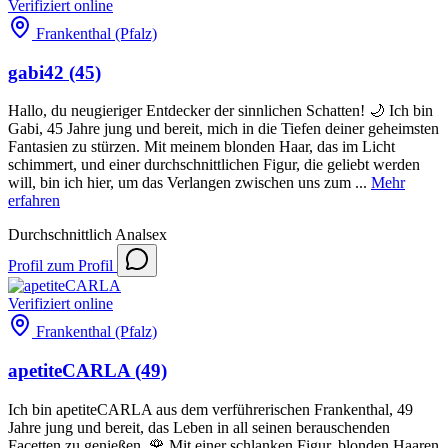
Verifiziert
online
Frankenthal (Pfalz)
gabi42
(45)
Hallo, du neugieriger Entdecker der sinnlichen Schatten! 🌙 Ich bin
Gabi, 45 Jahre jung und bereit, mich in die Tiefen deiner geheimsten
Fantasien zu stürzen. Mit meinem blonden Haar, das im Licht
schimmert, und einer durchschnittlichen Figur, die geliebt werden
will, bin ich hier, um das Verlangen zwischen uns zum ...
Mehr
erfahren
Durchschnittlich
Analsex
Profil
zum Profil
Verifiziert
online
Frankenthal (Pfalz)
apetiteCARLA
(49)
Ich bin apetiteCARLA aus dem verführerischen Frankenthal, 49
Jahre jung und bereit, das Leben in all seinen berauschenden
Facetten zu genießen. 🌹 Mit einer schlanken Figur, blonden Haaren