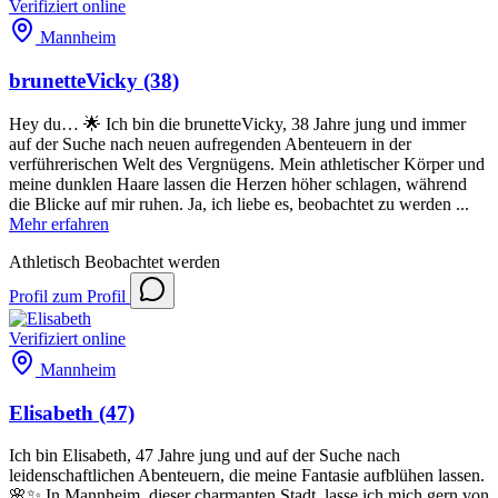
Verifiziert
online
Mannheim
brunetteVicky
(38)
Hey du… 🌟 Ich bin die brunetteVicky, 38 Jahre jung und immer
auf der Suche nach neuen aufregenden Abenteuern in der
verführerischen Welt des Vergnügens. Mein athletischer Körper und
meine dunklen Haare lassen die Herzen höher schlagen, während
die Blicke auf mir ruhen. Ja, ich liebe es, beobachtet zu werden ...
Mehr erfahren
Athletisch
Beobachtet werden
Profil
zum Profil
Verifiziert
online
Mannheim
Elisabeth
(47)
Ich bin Elisabeth, 47 Jahre jung und auf der Suche nach
leidenschaftlichen Abenteuern, die meine Fantasie aufblühen lassen.
🌸✨ In Mannheim, dieser charmanten Stadt, lasse ich mich gern von