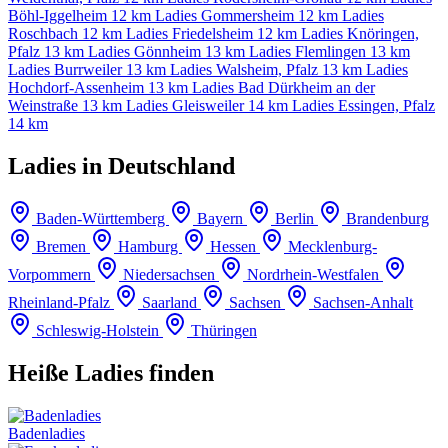
Böhl-Iggelheim
12 km
Ladies Gommersheim
12 km
Ladies
Roschbach
12 km
Ladies Friedelsheim
12 km
Ladies Knöringen,
Pfalz
13 km
Ladies Gönnheim
13 km
Ladies Flemlingen
13 km
Ladies Burrweiler
13 km
Ladies Walsheim, Pfalz
13 km
Ladies
Hochdorf-Assenheim
13 km
Ladies Bad Dürkheim an der
Weinstraße
13 km
Ladies Gleisweiler
14 km
Ladies Essingen, Pfalz
14 km
Ladies in Deutschland
Baden-Württemberg
Bayern
Berlin
Brandenburg
Bremen
Hamburg
Hessen
Mecklenburg-
Vorpommern
Niedersachsen
Nordrhein-Westfalen
Rheinland-Pfalz
Saarland
Sachsen
Sachsen-Anhalt
Schleswig-Holstein
Thüringen
Heiße Ladies finden
Badenladies