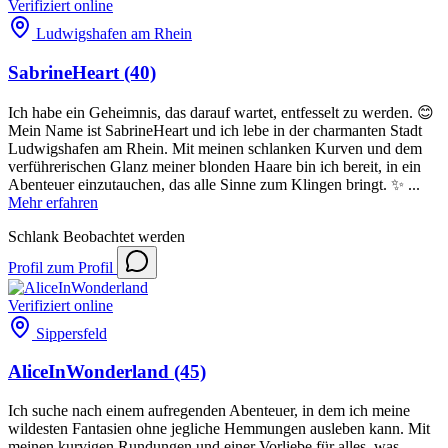
Verifiziert
online
Ludwigshafen am Rhein
SabrineHeart
(40)
Ich habe ein Geheimnis, das darauf wartet, entfesselt zu werden. 😊
Mein Name ist SabrineHeart und ich lebe in der charmanten Stadt
Ludwigshafen am Rhein. Mit meinen schlanken Kurven und dem
verführerischen Glanz meiner blonden Haare bin ich bereit, in ein
Abenteuer einzutauchen, das alle Sinne zum Klingen bringt. ✨ ...
Mehr erfahren
Schlank
Beobachtet werden
Profil
zum Profil
Verifiziert
online
Sippersfeld
AliceInWonderland
(45)
Ich suche nach einem aufregenden Abenteuer, in dem ich meine
wildesten Fantasien ohne jegliche Hemmungen ausleben kann. Mit
meinen kurvigen Rundungen und einer Vorliebe für alles, was